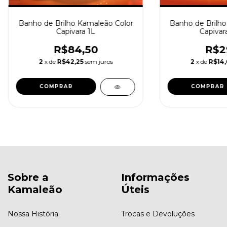
Banho de Brilho Kamaleão Color
Banho de Brilho
Capivara 1L
Capivar
R$84,50
R$2
2
x de
R$42,25
sem juros
2
x de
R$14,
Sobre a
Informações
Kamaleão
Úteis
Nossa História
Trocas e Devoluções