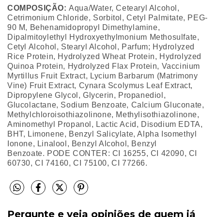
COMPOSIÇÃO:
Aqua/Water, Cetearyl Alcohol,
Cetrimonium Chloride, Sorbitol, Cetyl Palmitate, PEG-
90 M, Behenamidopropyl Dimethylamine,
Dipalmitoylethyl Hydroxyethylmonium Methosulfate,
Cetyl Alcohol, Stearyl Alcohol, Parfum; Hydrolyzed
Rice Protein, Hydrolyzed Wheat Protein, Hydrolyzed
Quinoa Protein, Hydrolyzed Flax Protein, Vaccinium
Myrtillus Fruit Extract, Lycium Barbarum (Matrimony
Vine) Fruit Extract, Cynara Scolymus Leaf Extract,
Dipropylene Glycol, Glycerin, Propanediol,
Glucolactane, Sodium Benzoate, Calcium Gluconate,
Methylchloroisothiazolinone, Methylisothiazolinone,
Aminomethyl Propanol, Lactic Acid, Disodium EDTA,
BHT, Limonene, Benzyl Salicylate, Alpha Isomethyl
Ionone, Linalool, Benzyl Alcohol, Benzyl
Benzoate. PODE CONTER: CI 16255, CI 42090, CI
60730, CI 74160, CI 75100, CI 77266.
Pergunte e veja opiniões de quem já