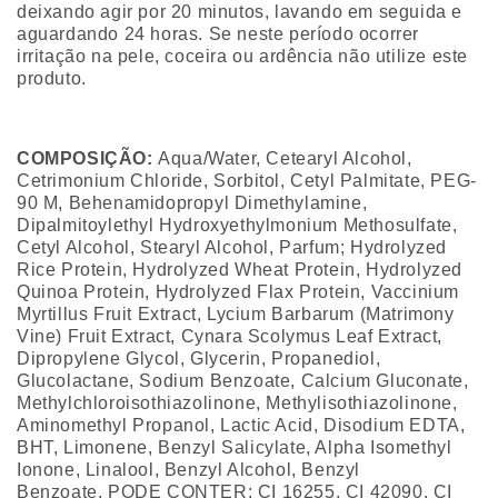
deixando agir por 20 minutos, lavando em seguida e
aguardando 24 horas. Se neste período ocorrer
irritação na pele, coceira ou ardência não utilize este
produto.
COMPOSIÇÃO:
Aqua/Water, Cetearyl Alcohol,
Cetrimonium Chloride, Sorbitol, Cetyl Palmitate, PEG-
90 M, Behenamidopropyl Dimethylamine,
Dipalmitoylethyl Hydroxyethylmonium Methosulfate,
Cetyl Alcohol, Stearyl Alcohol, Parfum; Hydrolyzed
Rice Protein, Hydrolyzed Wheat Protein, Hydrolyzed
Quinoa Protein, Hydrolyzed Flax Protein, Vaccinium
Myrtillus Fruit Extract, Lycium Barbarum (Matrimony
Vine) Fruit Extract, Cynara Scolymus Leaf Extract,
Dipropylene Glycol, Glycerin, Propanediol,
Glucolactane, Sodium Benzoate, Calcium Gluconate,
Methylchloroisothiazolinone, Methylisothiazolinone,
Aminomethyl Propanol, Lactic Acid, Disodium EDTA,
BHT, Limonene, Benzyl Salicylate, Alpha Isomethyl
Ionone, Linalool, Benzyl Alcohol, Benzyl
Benzoate. PODE CONTER: CI 16255, CI 42090, CI