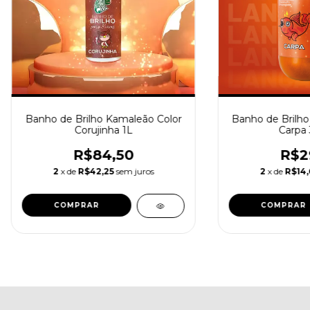
Banho de Brilho Kamaleão Color
Banho de Brilho
Corujinha 1L
Carpa
R$84,50
R$2
2
x de
R$42,25
sem juros
2
x de
R$14,