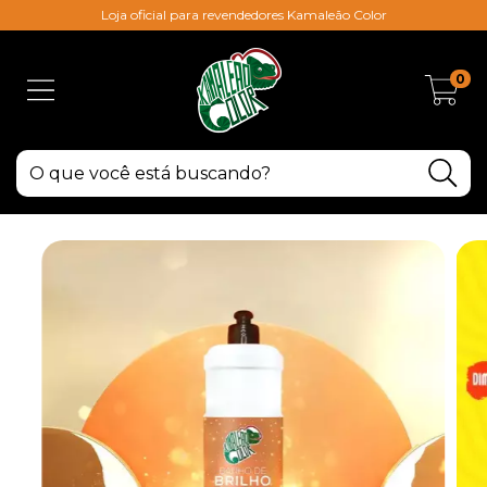
Loja oficial para revendedores Kamaleão Color
0