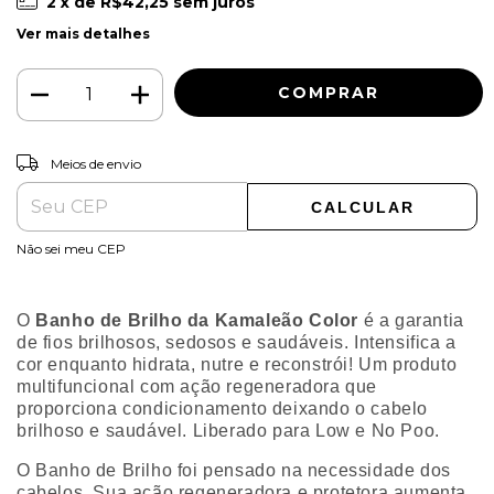
2
x de
R$42,25
sem juros
Ver mais detalhes
ALTERAR CEP
Entregas para o CEP:
Meios de envio
CALCULAR
Não sei meu CEP
O
Banho de Brilho da Kamaleão Color
é a garantia
de fios brilhosos, sedosos e saudáveis. Intensifica a
cor enquanto hidrata, nutre e reconstrói! Um produto
multifuncional com ação regeneradora que
proporciona condicionamento deixando o cabelo
brilhoso e saudável. Liberado para Low e No Poo.
O Banho de Brilho foi pensado na necessidade dos
cabelos. Sua ação regeneradora e protetora aumenta