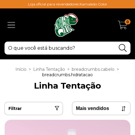
Loja oficial para revendedores Kamaleão Color
0
Início
>
Linha Tentação
>
breadcrumbs.cabelo
>
breadcrumbs.hidratacao
Linha Tentação
Filtrar