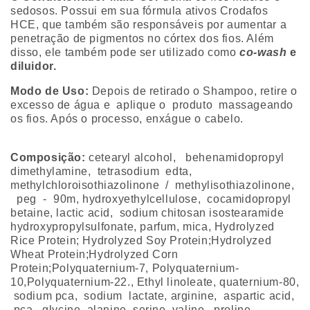
sedosos. Possui em sua fórmula ativos Crodafos
HCE, que também são responsáveis por aumentar a
penetração de pigmentos no córtex dos fios. Além
disso, ele também pode ser utilizado como
co-wash
e
diluidor.
Modo de Uso
:
Depois de retirado o Shampoo, retire o
excesso de água e aplique o produto massageando
os fios. Após o processo, enxágue o cabelo.
Composição:
cetearyl alcohol, behenamidopropyl
dimethylamine, tetrasodium edta,
methylchloroisothiazolinone / methylisothiazolinone,
peg - 90m, hydroxyethylcellulose, cocamidopropyl
betaine, lactic acid, sodium chitosan isostearamide
hydroxypropylsulfonate, parfum, mica, Hydrolyzed
Rice Protein; Hydrolyzed Soy Protein;Hydrolyzed
Wheat Protein;Hydrolyzed Corn
Protein;Polyquaternium-7, Polyquaternium-
10,Polyquaternium-22., Ethyl linoleate, quaternium-80,
sodium pca, sodium lactate, arginine, aspartic acid,
pca, glycine, alanine, serine, valine, proline,