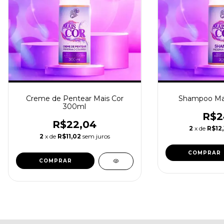
Creme de Pentear Mais Cor
Shampoo Mai
300ml
R$2
R$22,04
2
x de
R$12,
2
x de
R$11,02
sem juros