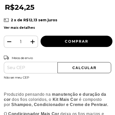
R$24,25
2
x de
R$12,13
sem juros
Ver mais detalhes
ALTERAR CEP
Entregas para o CEP:
Meios de envio
CALCULAR
Não sei meu CEP
Produzido pensando na
manutenção e duração da
cor
dos fios coloridos, o
Kit Mais Cor
é composto
por
Shampoo, Condicionador e Creme de Pentear.
O
Condicionador Mais Cor
deixa os fios macios e